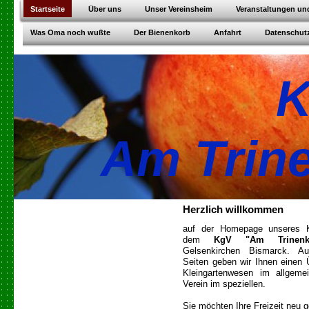
Startseite
Über uns
Unser Vereinsheim
Veranstaltungen un
Was Oma noch wußte
Der Bienenkorb
Anfahrt
Datenschut
Am Trin
Herzlich willkommen
auf der Homepage unseres Kl
dem
KgV "Am Trinenk
Gelsenkirchen Bismarck. A
Seiten geben wir Ihnen einen 
Kleingartenwesen im allgeme
Verein im speziellen.
Sie möchten Ihre Freizeit neu g